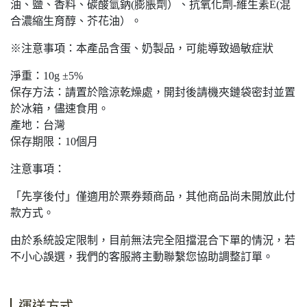
油、鹽、香料、碳酸氫鈉(膨脹劑）、抗氧化劑-維生素E(混
合濃縮生育醇、芥花油）。
※注意事項：本產品含蛋、奶製品，可能導致過敏症狀
淨重：10g ±5%
保存方法：請置於陰涼乾燥處，開封後請機夾鏈袋密封並置
於冰箱，儘速食用。
產地：台灣
保存期限：10個月
注意事項：
「先享後付」僅適用於票券類商品，其他商品尚未開放此付
款方式。
由於系統設定限制，目前無法完全阻擋混合下單的情況，若
不小心誤選，我們的客服將主動聯繫您協助調整訂單。
運送方式