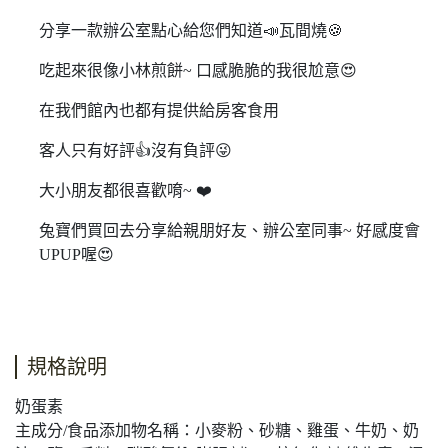
分享一款辦公室點心給您們知道
📣
瓦間燒
🍪
吃起來很像小林煎餅
~
口感脆脆的我很尬意
😍
在我們館內也都有提供給房客食用
客人只有好評
👍
沒有負評
😜
大小朋友都很喜歡唷
~ ❤️
兔寶們買回去分享給親朋好友、辦公室同事
~
好感度會
UPUP
喔
😍
規格說明
奶蛋素
主成分/食品添加物名稱：小麥粉、砂糖、雞蛋、牛奶、奶