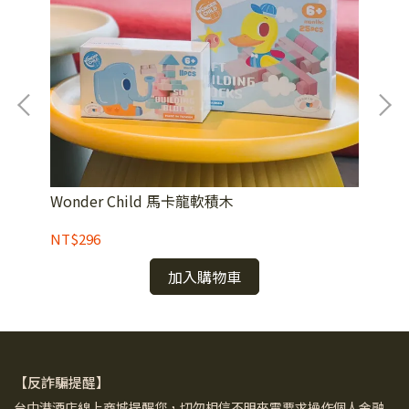
Wonder Child 馬卡龍軟積木
山
NT$296
NT
加入購物車
【反詐騙提醒】
台中港酒店線上商城提醒您，切勿相信不明來電要求操作個人金融