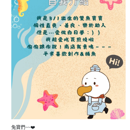
兔寶們~~
❤️