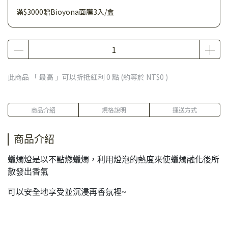
滿$3000贈Bioyona面膜3入/盒
此商品 「 最高 」可以折抵紅利
0
點 (約等於
NT$0
)
商品介紹
規格說明
運送方式
商品介紹
蠟燭燈是以不點燃蠟燭，利用燈泡的熱度來使蠟燭融化後所
散發出香氣
可以安全地享受並沉浸再香氛裡~